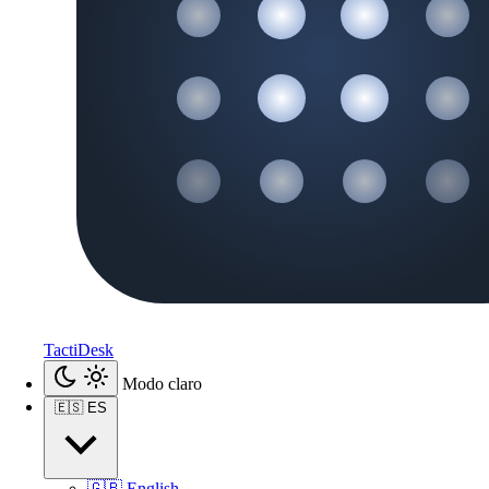
TactiDesk
Modo claro
🇪🇸
ES
🇬🇧
English