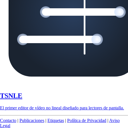
TSNLE
El primer editor de vídeo no lineal diseñado para lectores de pantalla.
Contacto
|
Publicaciones
|
Etiquetas
|
Política de Privacidad
|
Aviso
Legal