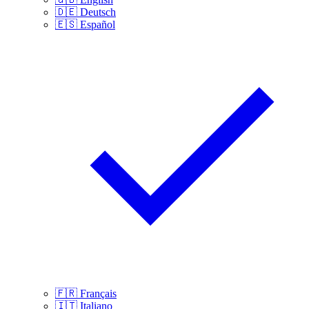
🇩🇪
Deutsch
🇪🇸
Español
🇫🇷
Français
🇮🇹
Italiano